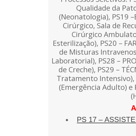
Qualidade da Pato
(Neonatologia), PS19 
Cirúrgico, Sala de Re
Cirúrgico Ambulato
Esterilização), PS20 – 
de Misturas Intravenos
Laboratorial), PS28 – PR
de Creche), PS29 – T
Tratamento Intensivo
(Emergência Adulto) 
(
A
PS 17 – ASSISTEN