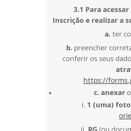
3.1 Para acessar
Inscrição e realizar a 
a.
ter c
b.
preencher correta
conferir os seus dado
atra
https://forms
c.
anexar
o
i.
1 (uma) foto
ori
ii.
RG
(ou docum