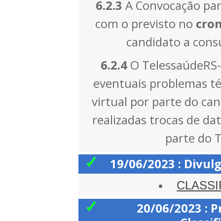
6.2.3
A Convocação par
com o previsto no
cro
candidato a cons
6.2.4
O TelessaúdeRS-
eventuais problemas té
virtual por parte do c
realizadas trocas de da
parte do 
19/06/2023 : Divulg
CLASSI
20/06/2023 : P