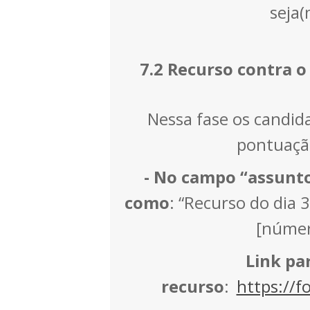
seja(
7.2 Recurso contra o
Nessa fase os candida
pontuação
- No campo “assunto
como
: “Recurso do dia
[númer
Link pa
recurso
:
https://